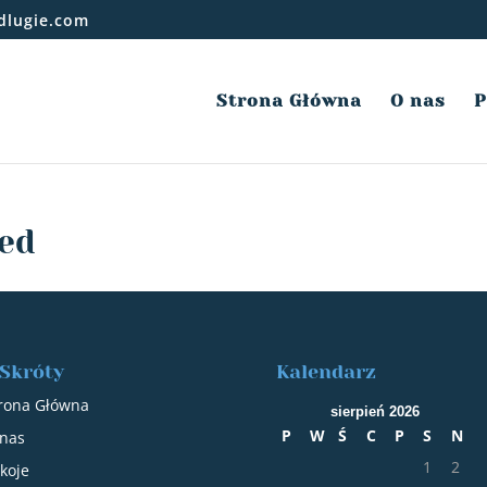
dlugie.com
Strona Główna
O nas
P
med
Skróty
Kalendarz
rona Główna
sierpień 2026
P
W
Ś
C
P
S
N
nas
1
2
koje