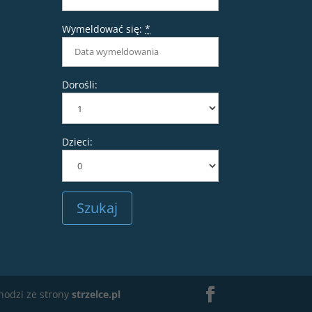
Wymeldować się:
*
Dorośli:
Dzieci:
hodzi ze strony
strzelce.pl