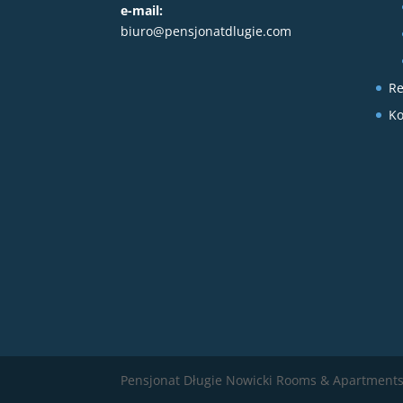
e-mail:
biuro@pensjonatdlugie.com
Re
Ko
Pensjonat Długie Nowicki Rooms & Apartments