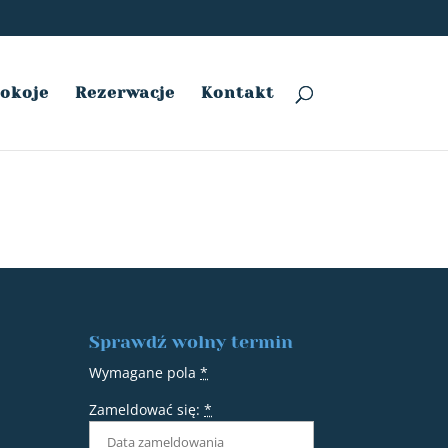
okoje
Rezerwacje
Kontakt
Sprawdź wolny termin
Wymagane pola
*
Zameldować się:
*