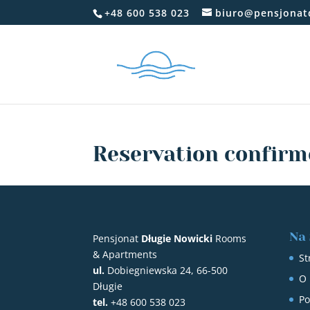
+48 600 538 023
biuro@pensjonat
Reservation confir
Na 
Pensjonat
Długie Nowicki
Rooms
& Apartments
St
ul.
Dobiegniewska 24, 66-500
O 
Długie
Po
tel.
+48 600 538 023