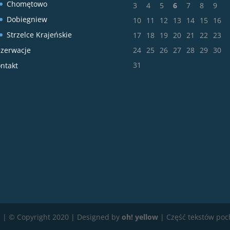
Chomętowo
3
4
5
6
7
8
9
Dobiegniew
10
11
12
13
14
15
16
Strzelce Krajeńskie
17
18
19
20
21
22
23
zerwacje
24
25
26
27
28
29
30
31
ntakt
 | © Copyright 2020 | Designed by
oh! yellow
| Część tekstów poc